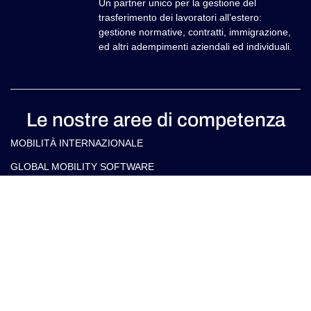
Un partner unico per la gestione del
trasferimento dei lavoratori all’estero:
gestione normative, contratti, immigrazione,
ed altri adempimenti aziendali ed individuali.
Le nostre aree di competenza
MOBILITÀ INTERNAZIONALE
GLOBAL MOBILITY SOFTWARE​
SERVIZI DI IMMIGRAZIONE & RELOCATION
ASSISTENZA FISCALE ALLE IMPRESE IN ITALIA E ALL’ESTERO
ASSISTENZA FISCALE PER PRIVATI IN ITALIA E ALL’ESTERO
Contatti
info@arlettipartners.com