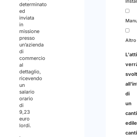
Insta
determinato
ed
inviata
Manu
in
missione
presso
Altro
un’azienda
di
L'att
commercio
verr
al
dettaglio,
svol
ricevendo
all'i
un
salario
di
orario
un
di
9,23
cant
euro
edile
lordi.
cant