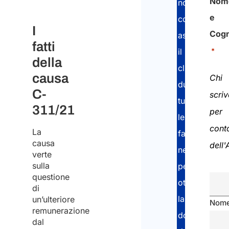
Nom
nostri
e
consulenti
I
Cog
assistono
fatti
*
il
della
cliente
causa
Chi
durante
C-
scriv
tutte
311/21
per
le
cont
La
fasi
causa
dell
necessarie
verte
sulla
per
questione
ottenere
di
la
un’ulteriore
Nom
remunerazione
documentazi
dal