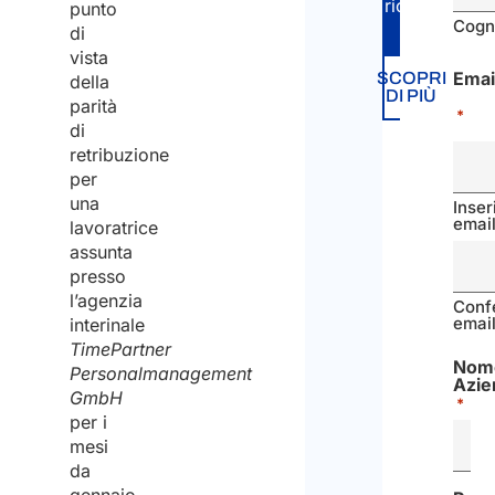
richiesta.
punto
Cog
di
vista
Emai
SCOPRI
della
DI PIÙ
parità
*
di
retribuzione
per
una
Inser
emai
lavoratrice
assunta
presso
l’agenzia
Conf
emai
interinale
TimePartner
Nom
Personalmanagement
Azie
GmbH
*
per i
mesi
da