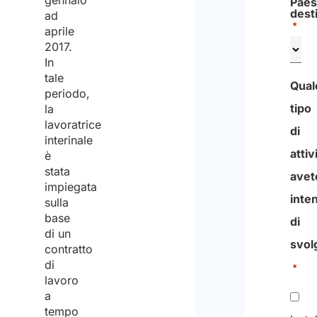
gennaio
Paes
dest
ad
*
aprile
2017.
In
tale
Qual
periodo,
tipo
la
lavoratrice
di
interinale
attiv
è
stata
avet
impiegata
inte
sulla
base
di
di un
svol
contratto
di
*
lavoro
a
tempo