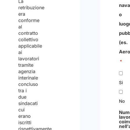
La
nava
retribuzione
era
o
conforme
luog
al
contratto
pubb
collettivo
(es.
applicabile
Aero
ai
lavoratori
*
tramite
agenzia
interinale
Si
concluso
tra i
due
No
sindacati
cui
Nume
erano
lavor
coinv
iscritti
nell'a
rispettivamente