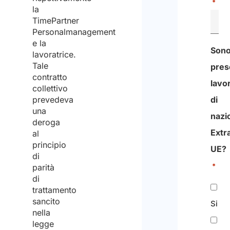
*
la
TimePartner
Personalmanagement
e la
Son
lavoratrice.
Tale
pres
contratto
lavor
collettivo
prevedeva
di
una
nazio
deroga
Extr
al
principio
UE?​
di
*
parità
di
trattamento
sancito
Si
nella
legge