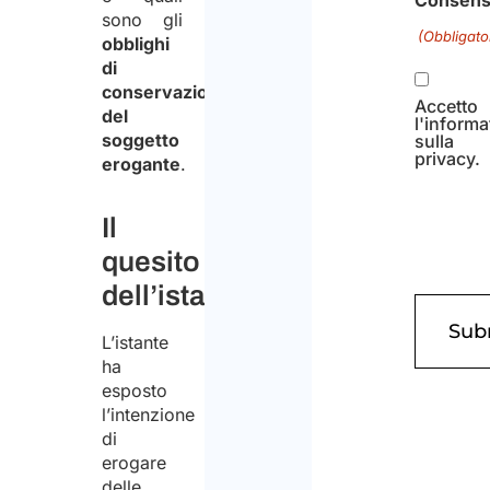
sono gli
(Obbligato
obblighi
di
conservazione
Accetto
del
l'informa
soggetto
sulla
privacy.
erogante
.
Il
quesito
dell’istante
L’istante
ha
esposto
l’intenzione
di
erogare
delle