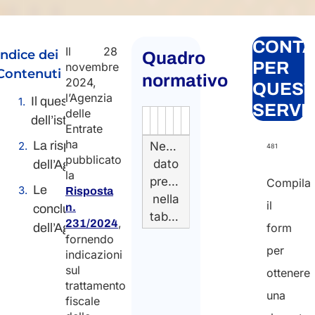
CONTA
Il 28
Indice dei
Quadro
PER
novembre
Contenuti
normativo
2024,
QUES
l’Agenzia
Il quesito
SERVI
delle
dell’istante
Autorità
Fonte
Numero
Articolo
Data
Link
Entrate
ha
La risposta
Nessun
481
pubblicato
dato
dell’Agenzia
la
presente
Compila
Le
Risposta
nella
il
n.
conclusioni
tabella
,
231/2024
dell’Agenzia
form
fornendo
per
indicazioni
sul
ottenere
trattamento
una
fiscale