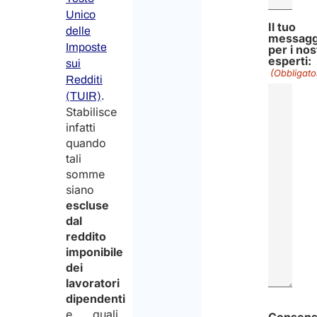
Unico
Il tuo
delle
messagg
Imposte
per i nos
esperti:
sui
(Obbligato
Redditi
.
(TUIR)
Stabilisce
infatti
quando
tali
somme
siano
escluse
dal
reddito
imponibile
dei
lavoratori
dipendenti
e quali
Consen