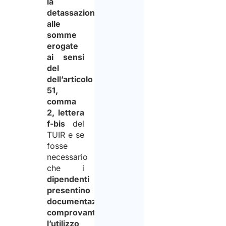
la
detassazione
alle
somme
erogate
ai sensi
del
dell’articolo
51,
comma
2, lettera
f-bis
del
TUIR e se
fosse
necessario
che i
dipendenti
presentino
documentazione
comprovante
l’utilizzo