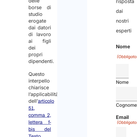
delle
risposta
borse di
dai
studio
erogate
nostri
dai datori
esperti
di lavoro
ai figli
Nome
dei
propri
(Obbligato
dipendenti.
Questo
interpello
Nome
chiarisce
l’applicabilità
dell’
articolo
Cognom
51,
comma 2,
Email
lettera f-
(Obbligato
bis del
Testo