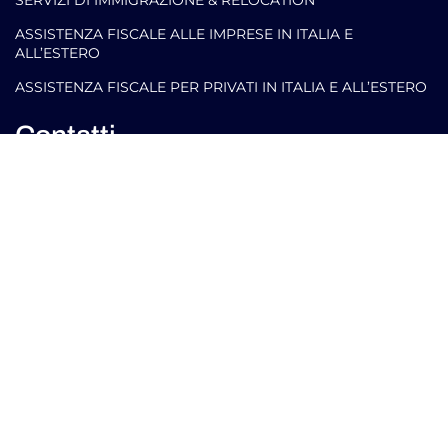
ASSISTENZA FISCALE ALLE IMPRESE IN ITALIA E
ALL’ESTERO
ASSISTENZA FISCALE PER PRIVATI IN ITALIA E ALL’ESTERO
Contatti
info@arlettipartners.com
Corso Cavour, 38 41121 Modena (Mo) Italy
+39 02 30456361
Credits:
ISO
ISO
EU LAW