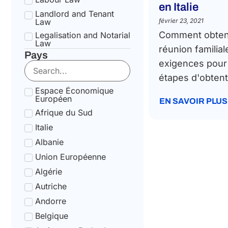
en Italie
Landlord and Tenant
Law
février 23, 2021
Comment obteni
Legalisation and Notarial
Law
réunion familiale
Pays
National Health Service
exigences pour
Law
étapes d'obtenti
State pension Law
Espace Économique
Tax Law
Européen
EN SAVOIR PLUS
Uncategorized
Afrique du Sud
Tax Code Individuals
Italie
Albanie
Union Européenne
Algérie
Autriche
Andorre
Belgique