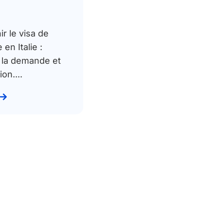
r le visa de
 en Italie :
 la demande et
on....