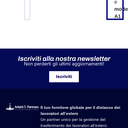
e
model
stessi
A1
per
la
finalità
di
ricevere
Iscriviti alla nostra newsletter
Non perderti gli ultimi aggiornamenti!
le
informa
Iscriviti
richiest
Il tuo fornitore globale per il distacco dei
lavoratori all’estero
Un partner unico per la gestione del
trasferimento dei lavoratori all’estero: