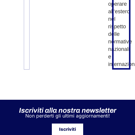
operare
all’estero
nel
rispetto
delle
normative
nazionali
e
internaziona
Iscriviti alla nostra newsletter
Non perderti gli ultimi aggiornamenti!
Iscriviti