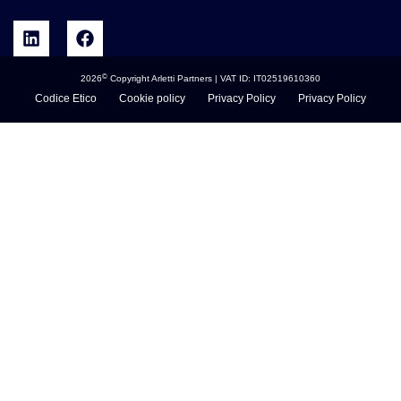
©
2026
Copyright Arletti Partners | VAT ID: IT02519610360
Codice Etico
Cookie policy
Privacy Policy
Privacy Policy