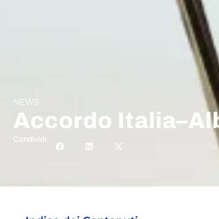
NEWS
Accordo Italia–Al
Condividi: