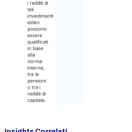
i redditi di
tali
investimenti
esteri
possono
essere
qualificati
in base
alla
norma
interna,
tra le
pensioni
o tra i
redditi di
capitale.
Insights Correlati