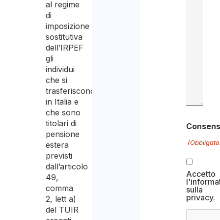
al regime
di
imposizione
sostitutiva
dell’IRPEF
gli
individui
che si
trasferiscono
in Italia e
che sono
titolari di
Consen
pensione
(Obbligato
estera
previsti
dall’articolo
Accetto
49,
l'informa
comma
sulla
privacy.
2, lett a)
del TUIR