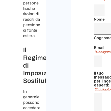
persone
fisiche
titolari di
redditi da
Nome
pensione
di fonte
estera.
Cognom
Email
Il
(Obbligato
Regime
di
Imposizione
Il tuo
messagg
Sostitutiva
per i nos
esperti:
(Obbligato
In
generale,
possono
accedere