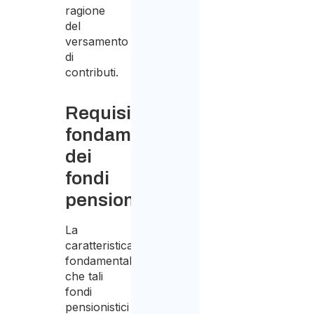
ragione
del
versamento
di
contributi.
Requisiti
fondamentali
dei
fondi
pensionistici
La
caratteristica
fondamentale
che tali
fondi
pensionistici