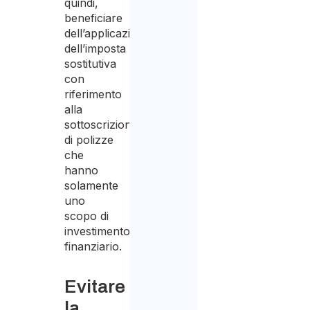
quindi,
beneficiare
dell’applicazione
dell’imposta
sostitutiva
con
riferimento
alla
sottoscrizione
di polizze
che
hanno
solamente
uno
scopo di
investimento
finanziario.
Evitare
la