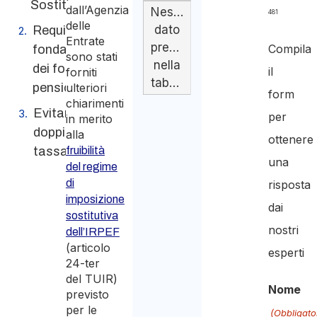
Sostitutiva
dall’Agenzia
Nessun
481
delle
dato
Requisiti
Entrate
presente
Compila
fondamentali
sono stati
nella
dei fondi
il
forniti
tabella
pensionistici
ulteriori
form
chiarimenti
Evitare la
per
in merito
doppia
alla
ottenere
tassazione
fruibilità
una
del regime
di
risposta
imposizione
dai
sostitutiva
nostri
dell’IRPEF
(articolo
esperti
24-ter
del TUIR)
Nome
previsto
per le
(Obbligato