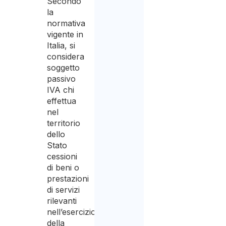
Secondo
la
normativa
vigente in
Italia, si
considera
soggetto
passivo
IVA chi
effettua
nel
territorio
dello
Stato
cessioni
di beni o
prestazioni
di servizi
rilevanti
nell’esercizio
della