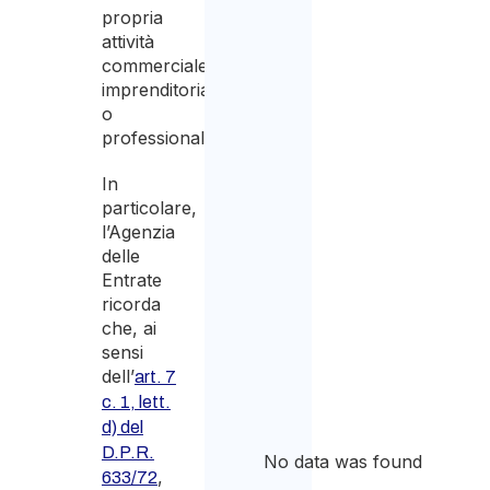
propria
attività
commerciale,
imprenditoriale
o
professionale.
In
particolare,
l’Agenzia
delle
Entrate
ricorda
che, ai
sensi
dell’
art. 7
c. 1, lett.
d) del
D.P.R.
No data was found
,
633/72