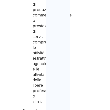
di
produzione,
commercializzazione
o
prestazione
di
servizi,
comprese
le
attività
estrattive,
agricole
e le
attività
delle
libere
professioni
o
simili.