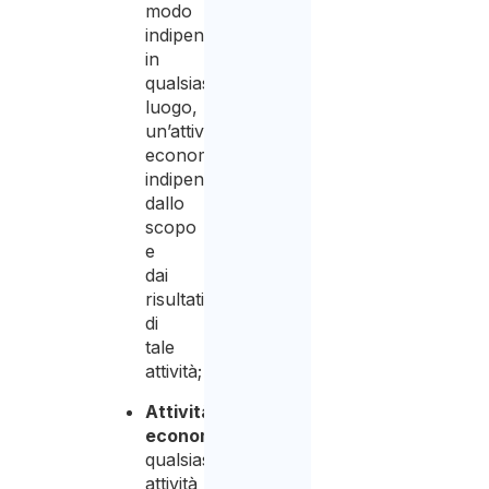
modo
indipendente,
in
qualsiasi
luogo,
un’attività
economica,
indipendentemente
dallo
scopo
e
dai
risultati
di
tale
attività;
Attività
economica
:
qualsiasi
attività