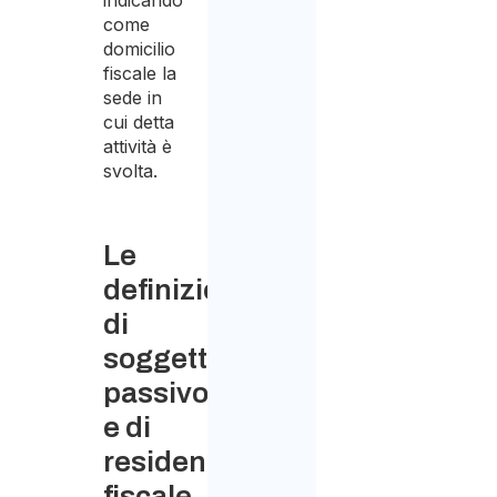
indicando
come
domicilio
fiscale la
sede in
cui detta
attività è
svolta.
Le
definizioni
di
soggetto
passivo
e di
residenza
fiscale