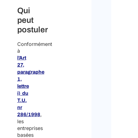
Qui
peut
postuler
Conformément
à
l’Art
27,
paragraphe
1,
lettre
i) du
T.U.
nr
,
286/1998
les
entreprises
basées