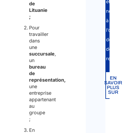
étapes
de
l’en
Lituanie
nécessaires
;
à
Pour
Acti
l’obtention
travailler
exer
des
dans
l’ét
une
documents
succursale
,
Insta
requis.
un
bureau
de
Main
EN
représentation,
SAVOIR
une
PLUS
Autr
SUR
entreprise
appartenant
L'ac
au
sera
groupe
exe
;
un c
de
En
cons