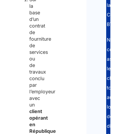
nom
la
la
de
base
Carte
d’un
l’ent
BTP.
contrat
de
fourniture
Nos
de
Pré
consultants
services
ou
assistent
de
le
Nom
travaux
client
conclu
Emai
par
tout
l’employeur
au
avec
Sais
un
long
client
des
opérant
Conf
en
différentes
République
Nom