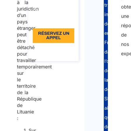
à la
À partir de: €96
travailleurs
obte
juridiction
TVA incluse
indépendan
d’un
une
pays
Langue: EN
détachés
rép
étranger
en
RÉSERVEZ UN
peut
de
APPEL
être
France
nos
détaché
À propos de
dans
l’appel
expe
pour
travailler
l’obtention
temporairement
de
No
sur
com
le
la
La
territoire
déclaration
de la
per
SIPSI
République
qui
de
ainsi
Lituanie
écrit
que
:
au
de
Sur