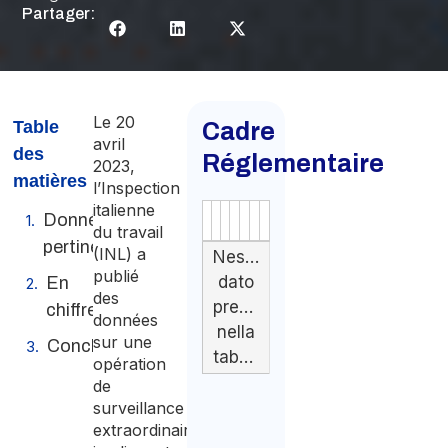
Partager:
Le 20
Table
Cadre
avril
des
Réglementaire
2023,
matières
l’Inspection
italienne
Données
Authority
Source
Number
Article
Type
Date
Link
du travail
pertinentes
(INL) a
Nessun
publié
dato
En
des
presente
chiffres
données
nella
sur une
Conclusions
tabella
opération
de
surveillance
extraordinaire