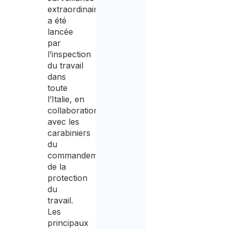
extraordinaire
a été
lancée
par
l’inspection
du travail
dans
toute
l’Italie, en
collaboration
avec les
carabiniers
du
commandement
de la
protection
du
travail.
Les
principaux