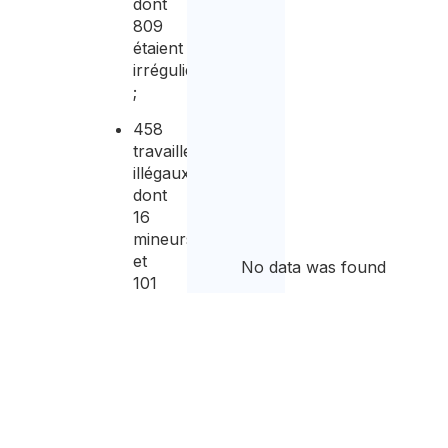
dont
809
étaient
irréguliers
;
458
travailleurs
illégaux,
dont
16
mineurs
et
No data was found
101
travailleurs
extracommunautaires
(dont
18
sans
permis
de