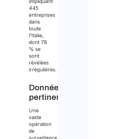
impliquant
445
entreprises
dans
toute
l’Italie,
dont 78
% se
sont
révélées
irrégulières.
Données
pertinentes
Une
vaste
opération
de
surveillance