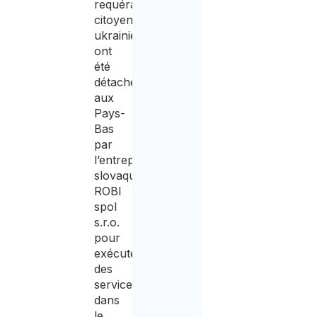
requérants,
citoyens
ukrainiens,
ont
été
détachés
aux
Pays-
Bas
par
l’entreprise
slovaque
ROBI
spol
s.r.o.
pour
exécuter
des
services
dans
le