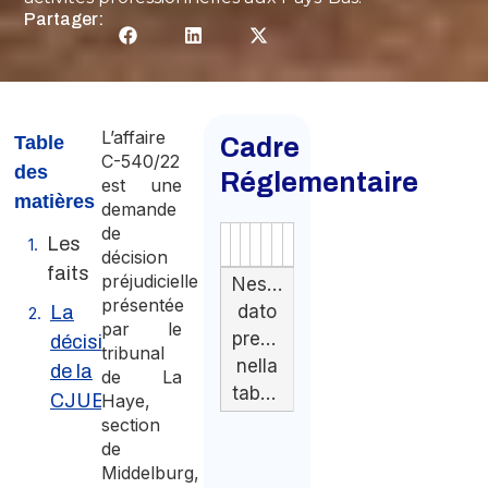
Partager:
L’affaire
Table
Cadre
C-540/22
des
Réglementaire
est une
matières
demande
de
Les
Authority
Source
Number
Article
Type
Date
Link
décision
faits
préjudicielle
Nessun
présentée
dato
La
par le
presente
décision
tribunal
nella
de la
de La
tabella
CJUE
Haye,
section
de
Middelburg,