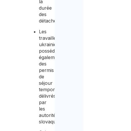
la
durée
des
détachements.
Les
travailleurs
ukrainiens
possédaient
également
des
permis
de
séjour
temporaires
délivrés
par
les
autorités
slovaques.