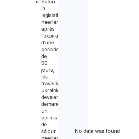
Selon
la
législation
néerlandaise,
après
l’expiration
d’une
période
de
90
jours,
les
travailleurs
ukrainiens
devaient
demander
un
permis
de
No data was found
séjour
néerlandais.