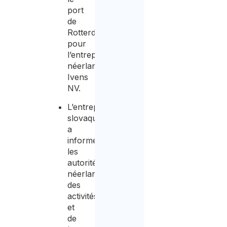
port
de
Rotterdam
pour
l’entreprise
néerlandaise
Ivens
NV.
L’entreprise
slovaque
a
informé
les
autorités
néerlandaises
des
activités
et
de