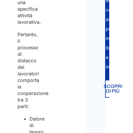
europee,
una
specifica
con
attività
assistenza
lavorativa.
personalizz
Pertanto,
in
il
processo
italiano
di
e
distacco
inglese.
dei
lavoratori
comporta
SCOPRI
la
DI PIÙ
cooperazione
tra 3
parti:
Datore
di
lavoro