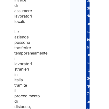
invece
propri
di
dipendenti
assumere
da
lavoratori
locali.
una
società
Le
aziende
estera
possono
a
trasferire
temporaneamente
una
i
società
lavoratori
stranieri
italiana
in
del
Italia
tramite
gruppo.
il
Offriamo
procedimento
di
un
distacco,