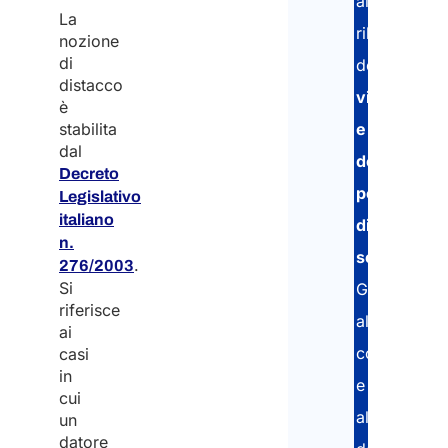
al
La
rilascio
nozione
di
del
distacco
visto
è
e
stabilita
dal
del
Decreto
permesso
Legislativo
italiano
di
n.
soggiorno
.
.
276/2003
Si
Grazie
riferisce
all’esperien
ai
consolidata
casi
in
e
cui
all’uso
un
datore