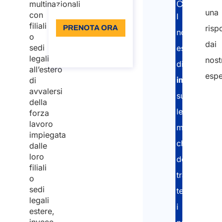
CORRELAT
multinazionali
Lingua: IT
una
con
I
filiali
risp
PRENOTA ORA
nostri
o
dai
Informazioni
sedi
esperti
sulla chiamata
legali
nost
di
all’estero
espe
immigrazio
di
avvalersi
supportano
della
le
forza
lavoro
multinaziona
impiegata
che
dalle
loro
devono
filiali
trasferire
o
sedi
temporanea
legali
i
estere,