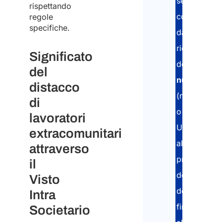
servizio
rispettando
completo:
regole
specifiche.
dalla
richiesta
Significato
del
del
nullaosta
distacco
(nazionale
di
o
lavoratori
UE),
extracomunitari
alla
attraverso
preparazion
il
della
Visto
documentaz
Intra
fino
Societario