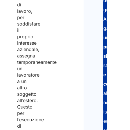
del
di
gestionale
lavoro,
per
A&P,
soddisfare
garantiamo
il
proprio
una
interesse
procedura
aziendale,
assegna
sicura,
temporaneamente
rapida
un
e
lavoratore
a un
conforme
altro
alle
soggetto
all’estero.
normative
Questo
italiane
per
l’esecuzione
ed
di