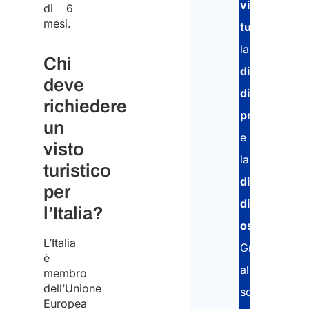
visto
di 6
mesi.
turistico
,
la
Chi
dichiarazion
deve
di
richiedere
presenza
un
e
visto
la
turistico
dichiarazion
per
di
l’Italia?
ospitalità
.
L’Italia
Grazie
è
al
membro
dell’Unione
software
Europea