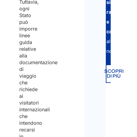
Tuttavia,
sicura,
ogni
rapida
Stato
e
può
imporre
conforme
linee
alla
guida
relative
normativa.
alla
documentazione
di
SCOPRI
viaggio
DI PIÙ
che
richiede
ai
visitatori
internazionali
che
intendono
recarsi
in