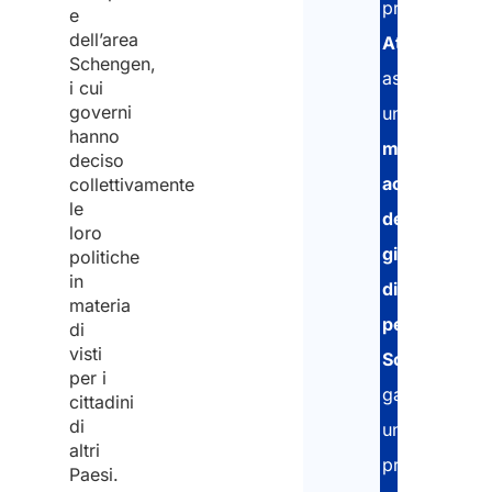
proprietario
e
dell’area
Atlasposting
Schengen,
assicuriamo
i cui
governi
un
hanno
monitoraggi
deciso
accurato
collettivamente
le
dei
loro
giorni
politiche
in
di
materia
permanenza
di
visti
Schengen
,
per i
garantendo
cittadini
di
una
altri
procedura
Paesi.