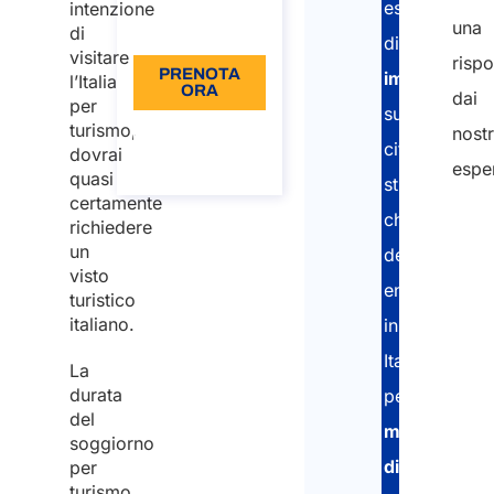
esperti
intenzione
una
Lingua: IT
di
di
visitare
rispo
PRENOTA
immigrazion
l’Italia
ORA
dai
per
supportano
turismo,
Informazioni
nostr
sulla
cittadini
dovrai
chiamata
esper
quasi
stranieri
certamente
che
richiedere
un
desiderano
visto
entrare
turistico
italiano.
in
Italia
La
durata
per
del
motivi
soggiorno
di
per
turismo