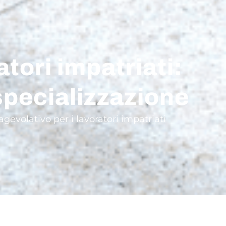
tori impatriati:
 specializzazione
gevolativo per i lavoratori impatriati