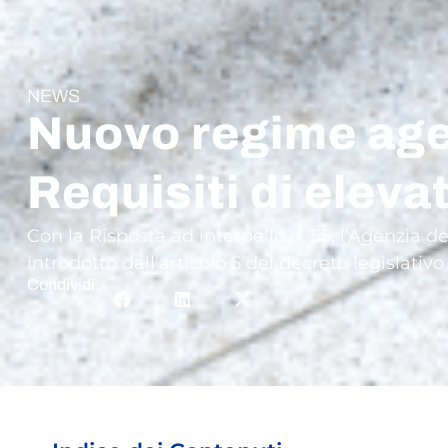
NEWS
Nuovo regime agevo
Requisiti di eleva
Con la Risposta ad interpello n. 55, l’Agenzia d
introdotto dall'articolo 5 del decreto legislativo
Condividi: