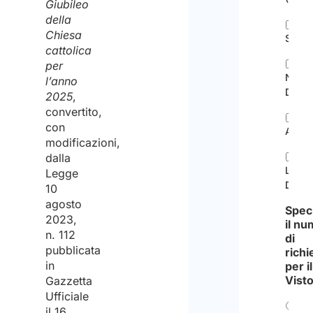
Giubileo
della
Chiesa
Start
cattolica
per
Noma
l’anno
Digita
2025
,
convertito,
con
Artist
modificazioni,
dalla
Lavor
Legge
Domes
10
agosto
Speci
2023,
il n
n. 112
di
pubblicata
richi
in
per il
Vist
Gazzetta
Ufficiale
il 16