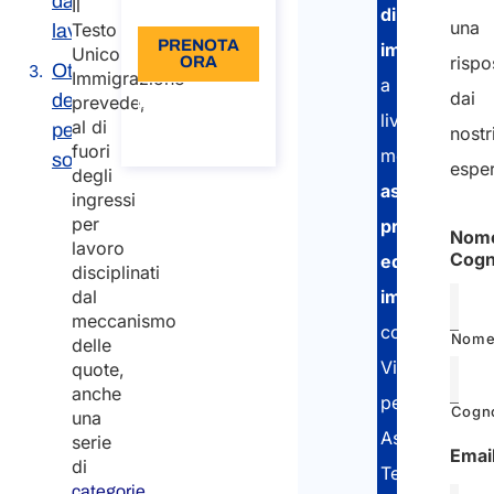
datori di
Lingua: IT
Il
di
una
Testo
lavoro
PRENOTA
immigrazion
Unico
rispo
ORA
Ottenimento
Immigrazione
a
dai
del
prevede,
Informazioni
sulla
livello
al di
permesso di
nostr
chiamata
fuori
mondiale,
soggiorno
esper
degli
assistendo
ingressi
per
privati
Nom
lavoro
Cog
ed
disciplinati
dal
imprese
meccanismo
con:
Nom
delle
Visti
quote,
anche
per
Cogn
una
Assistenza
serie
Emai
di
Tecnica,
categorie