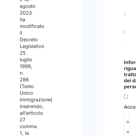
1
agosto
2023
ha
2
modificato
il
3
Decreto
o
Legislativo
più
25
luglio
Info
1998,
rigua
n.
trat
286
dei d
(Testo
pers
Unico
Immigrazione)
inserendo,
Acco
all’articolo
27
Dichi
comma
di
1, la