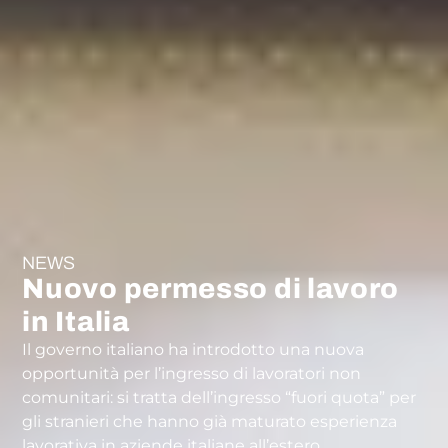
NEWS
Nuovo permesso di lavoro
in Italia
Il governo italiano ha introdotto una nuova
opportunità per l’ingresso di lavoratori non
comunitari: si tratta dell’ingresso “fuori quota” per
gli stranieri che hanno già maturato esperienza
lavorativa in aziende italiane all’estero.