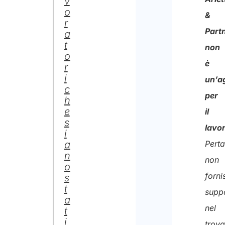
v
stessi
o
&
r
per
Part
a
la
t
non
o
finali
è
r
di
i
un’a
c
riceve
per
h
il
e
il
s
preve
lavo
i
Perta
a
n
non
o
forni
s
t
supp
a
nel
t
i
trova