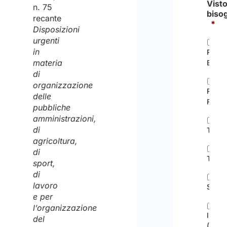
Visto
n. 75
biso
recante
*
Disposizioni
urgenti
in
Resid
materia
Eletti
di
organizzazione
Ricon
delle
Famil
pubbliche
amministrazioni,
di
Tiroci
agricoltura,
di
Turist
sport,
di
lavoro
Studi
e per
l’organizzazione
Invest
del
(Gold