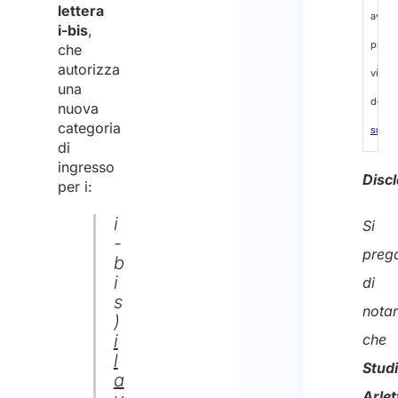
lettera
aver
i-bis
,
preso
che
autorizza
visio
una
dell’
i
nuova
categoria
sul
di
tratta
ingresso
Discl
per i:
dei
dati
i
Si
-
person
preg
b
ed
i
di
s
accon
nota
)
al
che
i
l
tratt
Stud
a
degli
Arlet