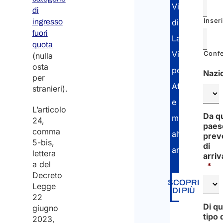
Visti
di
Inser
ingresso
di
fuori
Lavoro,
quota
Confe
Visti
(nulla
osta
per
Nazio
per
Affari
stranieri).
e
L’articolo
Da q
molto
24,
paes
comma
altro
prev
5-bis,
di
ancora!
lettera
arriv
a del
*
Decreto
SCOPRI
Legge
DI PIÙ
22
Di qu
giugno
tipo 
2023,