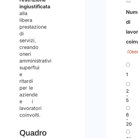
ingiustificata
Num
alla
libera
di
prestazione
lavor
di
servizi,
coinv
creando
(Obbl
oneri
amministrativi
superflui
e
1
ritardi
per le
2
aziende
-
5
e i
lavoratori
coinvolti.
6
-
20
Quadro