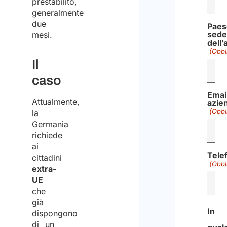
prestabilito,
generalmente
due
Paes
sed
mesi.
dell
(Obbl
Il
caso
Emai
Attualmente,
azie
(Obbl
la
Germania
richiede
ai
Tele
cittadini
(Obbl
extra-
UE
che
già
In
dispongono
di un