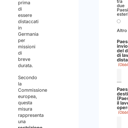
tra
prima
due
di
Paes
ester
essere
distaccati
in
Altro
Germania
per
Paes
invi
missioni
del 
di
di la
breve
dist
(Obbl
durata.
Secondo
la
Paes
Commissione
dest
europea,
(Paes
questa
il la
oper
misura
(Obbl
rappresenta
una
restrizione