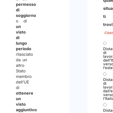
qual
permesso
situ
di
soggiorno
ti
o di
trovi
un
visto
(Obbl
di
lungo
periodo
Dist
di
rilasciato
lavor
da un
dall’I
vers
altro
l’est
Stato
membro
Dist
dell’UE
di
lavor
di
dall’
ottenere
vers
un
l’Itali
visto
aggiuntivo
Dist