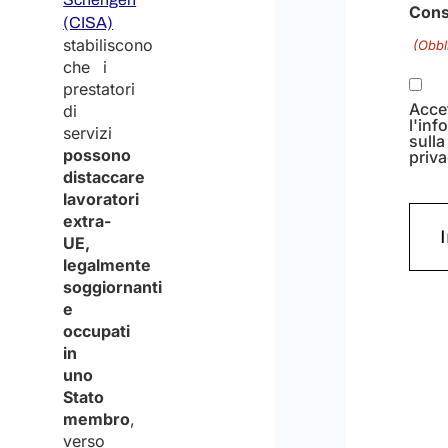
Con
(CISA)
stabiliscono
(Obbl
che i
prestatori
Acce
di
l'inf
servizi
sulla
possono
priva
distaccare
lavoratori
extra-
UE,
legalmente
soggiornanti
e
occupati
in
uno
Stato
membro
,
verso