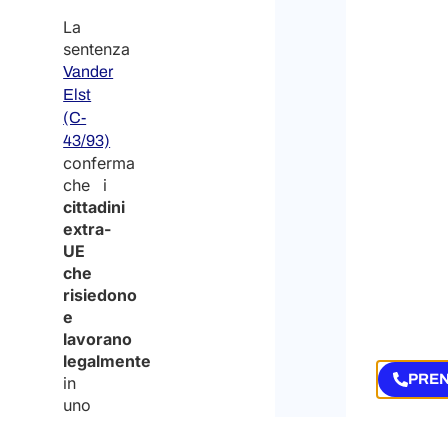
La
sentenza
Vander
Elst
(C-
43/93)
conferma
che i
cittadini
extra-
UE
che
risiedono
e
lavorano
legalmente
PREN
in
uno
Stato