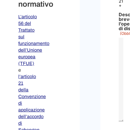
21
normativo
+
Desc
L’articolo
bre
56 del
l’op
di di
Trattato
(Obbl
sul
funzionamento
dell’Unione
europea
(TFUE)
e
l’articolo
21
della
Convenzione
di
applicazione
dell’accordo
di
Schengen