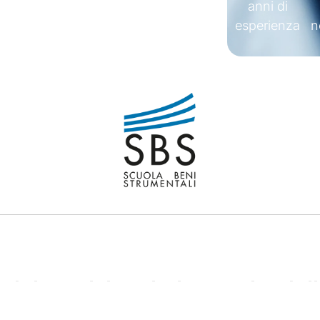
anni di
esperienza
n
' del servizio relativo svolto da