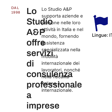
DAL
Lo
Lo Studio A&P
1998
supporta aziende e
Studio
persone nelle loro
attività in Italia e nel
A&P
Lingue: I
mondo, fornendo
offre
assistenza
specializzata nella
servizi
mobilità
di
internazionale dei
lavoratori, nonché
consulenza
nella fiscalità
professionale
italiana e
internazionale.
a
imprese