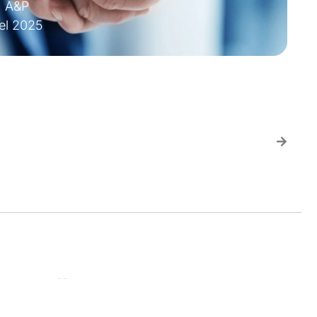
A&P
el 2025
llo studio A&P