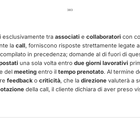
383
ti esclusivamente tra
associati
e
collaboratori
con c
nte la
call
, forniscono risposte strettamente legate a
compilato in precedenza; domande al di fuori di que
postati
una sola volta entro
due giorni lavorativi
prim
e del
meeting
entro il
tempo prenotato
. Al termine d
are
feedback
o
criticità
, che la
direzione
valuterà a s
otazione
della call, il cliente dichiara di aver preso 