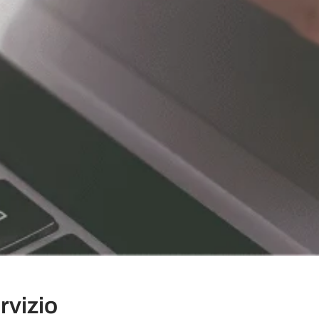
vizio ​