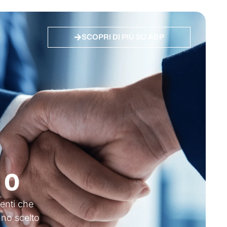
SCOPRI DI PIÙ SU A&P
Team +50 Esperti
1
0
ienti che
no scelto