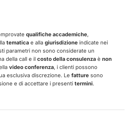
omprovate
qualifiche accademiche
,
lla
tematica
e alla
giurisdizione
indicate nei
sti parametri non sono considerate un
a della call e il
costo della consulenza
è
non
ella
video conferenza
, i clienti possono
ua esclusiva discrezione. Le
fatture
sono
visione e di accettare i presenti
termini
.