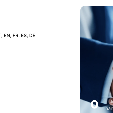
T, EN, FR, ES, DE
Certificati ISO 2700
0
cl
han