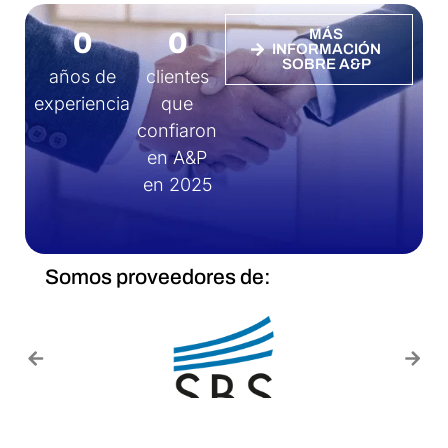
0
0
MÁS
INFORMACIÓN
SOBRE A&P
años de
clientes
experiencia
que
confiaron
en A&P
en 2025
Somos proveedores de: