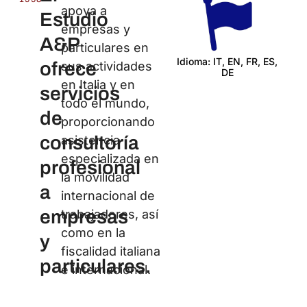
apoya a
Estudio
empresas y
A&P
particulares en
Idioma: IT, EN, FR, ES,
ofrece
sus actividades
DE
Cert
en Italia y en
servicios
todo el mundo,
de
proporcionando
consultoría
asistencia
especializada en
profesional
la movilidad
a
internacional de
empresas
trabajadores, así
como en la
y
fiscalidad italiana
particulares.
e internacional.