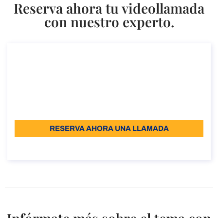
Reserva ahora tu videollamada
con nuestro experto.
Cómo obtener la Visa Startup en Italia
Cómo obtener la Visa Startup en Italia
Duración: 30 minutos
Desde: €110
Idioma: EN - IT - SP
RESERVA AHORA UNA LLAMADA
Sobre la llamada