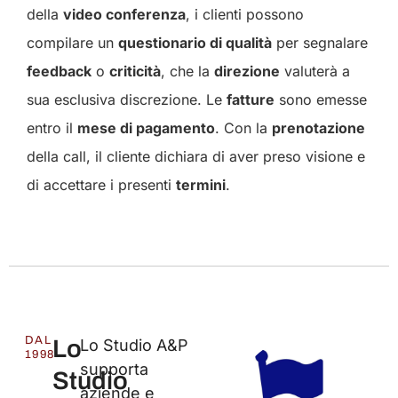
della
video conferenza
, i clienti possono
compilare un
questionario di qualità
per segnalare
feedback
o
criticità
, che la
direzione
valuterà a
sua esclusiva discrezione. Le
fatture
sono emesse
entro il
mese di pagamento
. Con la
prenotazione
della call, il cliente dichiara di aver preso visione e
di accettare i presenti
termini
.
DAL
Lo
Lo Studio A&P
1998
supporta
Studio
aziende e