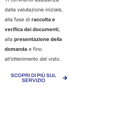
dalla valutazione iniziale,
alla fase di
raccolta e
verifica dei documenti
,
alla
presentazione della
domanda
e fino
all’ottenimento del visto.
SCOPRI DI PIÙ SUL
SERVIZIO
Iscriviti alla nostra newsletter
Non perderti gli ultimi aggiornamenti!