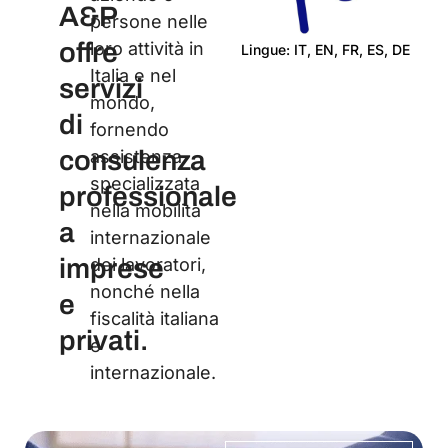
A&P
persone nelle
offre
loro attività in
Lingue: IT, EN, FR, ES, DE
Italia e nel
Ce
servizi
mondo,
di
fornendo
consulenza
assistenza
specializzata
professionale
nella mobilità
a
internazionale
imprese
dei lavoratori,
nonché nella
e
fiscalità italiana
privati.
e
internazionale.