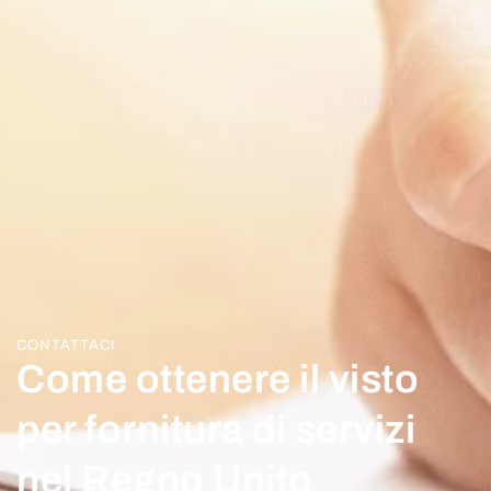
CONTATTACI
Come ottenere il visto
per fornitura di servizi
nel Regno Unito