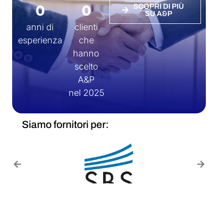
0
0
SCOPRI DI PIÙ
SU A&P
anni di
clienti
esperienza
che
hanno
scelto
A&P
nel 2025
Siamo fornitori per: