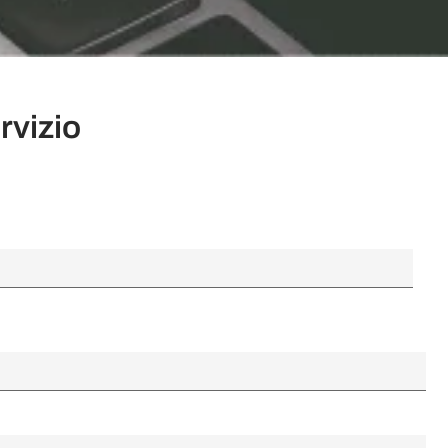
vizio ​