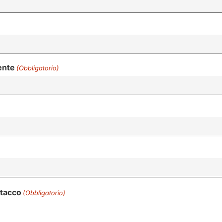
ente
(Obbligatorio)
stacco
(Obbligatorio)