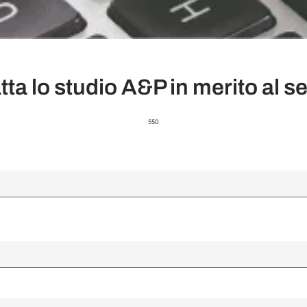
ta lo studio A&P in merito al ser
550