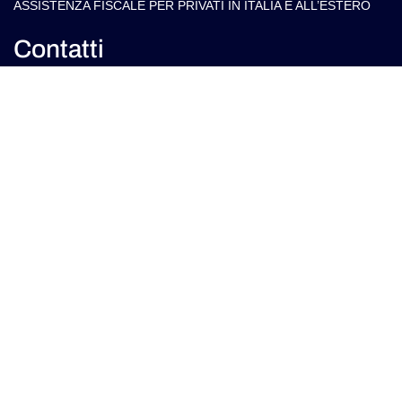
ASSISTENZA FISCALE PER PRIVATI IN ITALIA E ALL’ESTERO
Contatti
info@arlettipartners.com
Corso Cavour, 38 41121 Modena (Mo) Italy
+39 02 30456361
Credits:
ISO
EU LAW
ISO 9001
27001
EXPERT