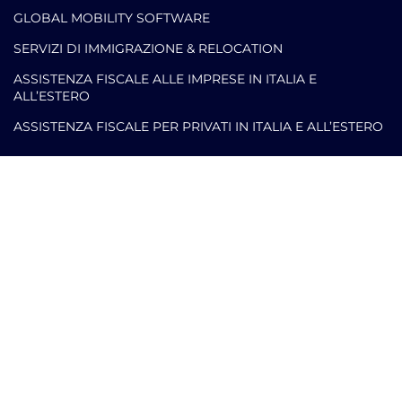
GLOBAL MOBILITY SOFTWARE​
SERVIZI DI IMMIGRAZIONE & RELOCATION
ASSISTENZA FISCALE ALLE IMPRESE IN ITALIA E
ALL’ESTERO
ASSISTENZA FISCALE PER PRIVATI IN ITALIA E ALL’ESTERO
Contatti
info@arlettipartners.com
Corso Cavour, 38 41121 Modena (Mo) Italy
+39 02 30456361
Credits: