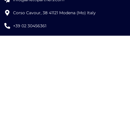
Corso Cavour, 38 41121 Modena (Mo) Italy
+39 02 30456361
Credits:
ISO
ISO
EU LAW
9001
27001
EXPERT
©
2026
Copyright Arletti Partners | VAT ID: IT02519610360