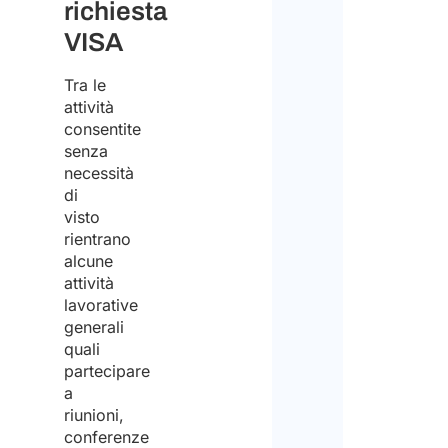
richiesta
riceve
per
VISA
il
il
preve
Tra le
lavo
attività
Perta
consentite
senza
non
necessità
forni
di
visto
supp
rientrano
nel
alcune
attività
trova
lavorative
lavo
generali
in
quali
partecipare
Italia
a
riunioni,
conferenze