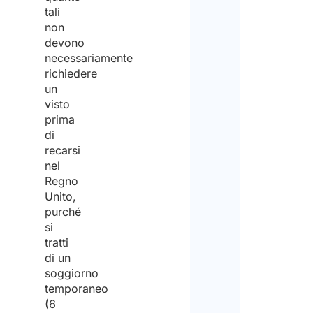
tali
non
Azie
devono
necessariamente
Priv
richiedere
un
Acce
visto
l'inf
prima
sulla
di
priva
recarsi
nel
Dichi
Regno
di
Unito,
purché
aver
si
preso
tratti
di un
visio
soggiorno
dell’
i
temporaneo
(6
sul