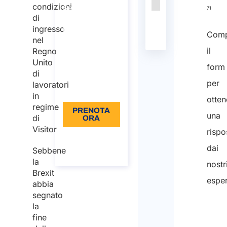
condizioni
Servizi
Nessun
71
di
d’Immigrazione
dato
ingresso
nel Mondo
presente
Comp
nel
Durata: 30
nella
il
Regno
min
tabella
Unito
form
di
110
per
lavoratori
Lingua: IT
in
otten
regime
PRENOTA
una
di
ORA
Visitor
rispo
Informazioni
sulla
dai
Sebbene
chiamata
la
nostr
Brexit
esper
abbia
segnato
la
Nom
fine