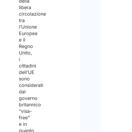
della
libera
circolazione
Nom
tra
l’Unione
Europea
Cogn
e il
Regno
Emai
Unito,
i
cittadini
Inser
dell’UE
sono
considerati
Confe
dal
governo
Sele
il tuo
britannico
statu
“visa-
free”
e in
Priva
quanto