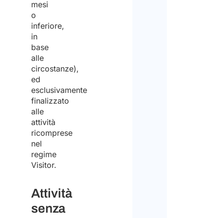
mesi
tratta
o
Disc
dei
inferiore,
in
dati
Si
base
person
alle
preg
circostanze),
ed
di
ed
acco
esclusivamente
nota
finalizzato
al
che
alle
tratt
attività
Stud
ricomprese
degli
Arlet
nel
stess
&
regime
per
Visitor.
Part
la
non
Attività
finali
è
senza
di
un’a