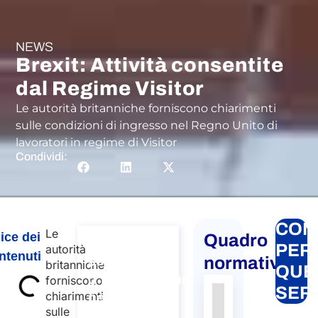
NEWS
Brexit: Attività consentite
dal Regime Visitor
Le autorità britanniche forniscono chiarimenti
sulle condizioni di ingresso nel Regno Unito di
lavoratori in regime di Visitor
Condividi:
CON
Le
ice dei
Quadro
Consulenza
PER
autorità
ntenuti
sui Servizi
normativo
britanniche
QUE
d’Immigrazione
forniscono
SER
chiarimenti
nel Mondo
Autorità
Fonte
Numero
Articolo
Data
Link
sulle
Consulenza sui