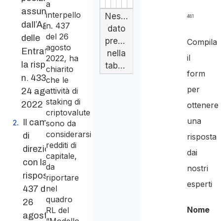
a
assunta
interpello
Nessun
481
dall’Agenzia
n. 437
dato
del 26
delle
presente
Compila
agosto
Entrate con
nella
il
2022, ha
la risposta
tabella
chiarito
form
n. 433 del
che le
per
attività di
24 agosto
staking di
2022
ottenere
criptovalute
una
Il cambio
sono da
considerarsi
di
risposta
redditi di
direzione
dai
capitale,
con la
da
nostri
risposta
riportare
esperti
nel
437 del
quadro
26
Nome
RL del
agosto