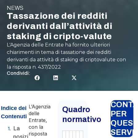
NEWS
Tassazione dei redditi
derivanti dall’attività di
staking di cripto-valute
L'Agenzia delle Entrate ha fornito ulteriori
chiarimenti in tema di tassatione dei redditi
derivanti da attività di staking di criptovalute con
la risposta n. 437/2022
Condividi:
CONTA
L’Agenzia
Indice dei
Quadro
PER
delle
Contenuti
normativo
Entrate,
QUES
con la
La
SERVI
risposta
posizione
Autorità
Fonte
Numero
Articolo
Data
Link