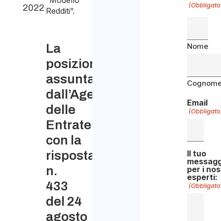
“Modello
(Obbligato
2022
Redditi”.
La
Nome
posizione
assunta
Cognom
dall’Agenzia
Email
delle
(Obbligato
Entrate
con la
risposta
Il tuo
messagg
n.
per i nos
esperti:
433
(Obbligato
del 24
agosto