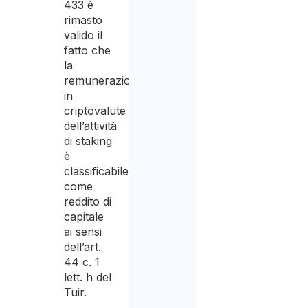
433 è
rimasto
valido il
fatto che
la
remunerazione
in
criptovalute
dell’attività
di staking
è
classificabile
come
reddito di
capitale
ai sensi
dell’art.
44 c. 1
lett. h del
Tuir.