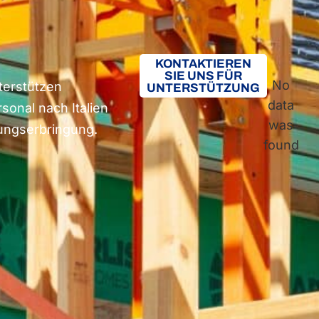
KONTAKTIEREN
SIE UNS FÜR
No
erstützen
UNTERSTÜTZUNG
data
sonal nach Italien
was
tungserbringung.
found