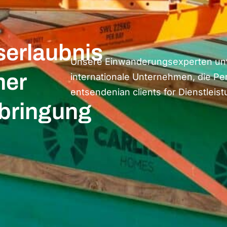
serlaubnis
Unsere Einwanderungsexperten unt
ner
internationale Unternehmen, die Per
entsenden
ian clients
for
Dienstleis
rbringung