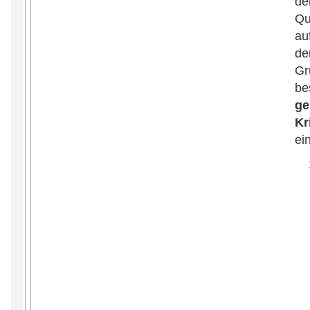
de
Qu
au
de
Gr
be
ge
Kr
ei