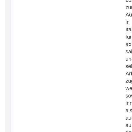
20
zu
Au
in
Ita
für
ab
sa
un
se
Ar
zu
we
so
in
al
au
au