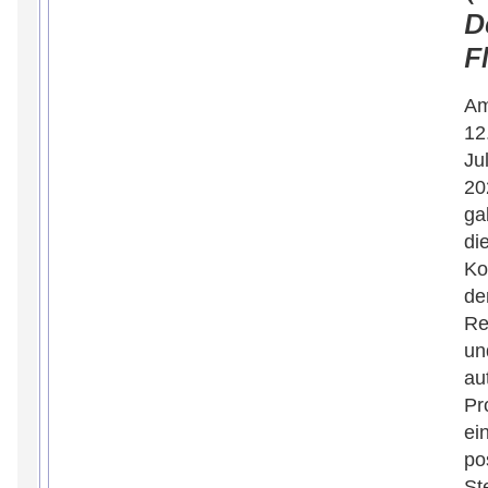
D
F
A
12
Jul
20
ga
di
Ko
de
Re
un
au
Pr
ei
po
St