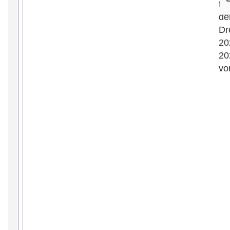
für
de
Dr
20
20
vo