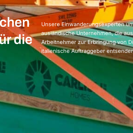
ischen
Unsere Einwanderungsexperten unt
ausländische Unternehmen, die aus
ür die
Arbeitnehmer zur Erbringung von D
italienische Auftraggeber entsend