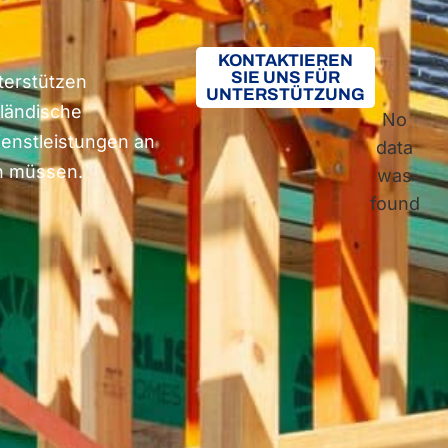
KONTAKTIEREN
SIE UNS FÜR
erstützen
UNTERSTÜTZUNG
ländische
No
ienstleistungen an
data
en müssen.
was
found