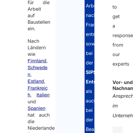
für die
Arbeitnehmer
to
Arbeit
nach
auf
get
Baustellen
Frankreich
a
ein.
entsenden,
respons
Nach
sowohl
from
Ländern
bei
wie
our
,
Finnland
der
experts
Schwede
SIPSI-
,
n
,
Entsendemeldung
Estland
Vor- und
Nachna
Frankreic
als
,
h
Italien
Ansprech
auch
und
im
Spanien
bei
hat auch
Unterne
der
die
Niederlande
Beantragung