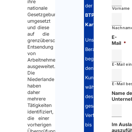
ihre
der
nationale
Vorname
Gesetzgebung
BTP-
umgesetzt
Karte
.
und diese
Nachnam
auf die
E-
Unsere
grenzüberschreitende
Mail
*
Entsendung
Berater
von
begleiten
Arbeitnehmern
E-Mail ei
ausgeweitet.
den
Die
Kunden
Niederlande
E-Mail be
haben
während
daher
Name d
des
mehrere
Untern
Tätigkeiten
gesamten
identifiziert,
Verfahrens
die einer
Im Ausl
bis
vorherigen
auszufü
Überprüfung