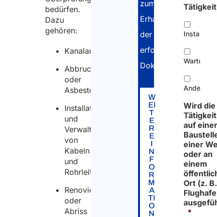
zum
Tätigkeit
bedürfen.
Erhalt
Dazu
gehören:
der
Installatio
erforderlichen
Kanalanschluss,
Wartung
Dokumente.
Abbruch
oder
Andere
Asbestentsorgung,
W
EI
Wird die
Installation
T
Tätigkeit
und
E
auf eine
R
Verwaltung
Baustelle
E
von
I
einer We
Kabeln
N
oder an
F
und
einem
O
Rohrleitungen,
öffentli
R
M
Ort (z. B
Renovierung
A
Flughafe
TI
oder
ausgefü
O
Abriss
*
N