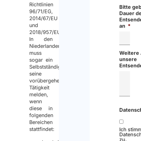
Richtlinien
Bitte ge
96/71/EG,
Dauer d
2014/67/EU
Entsend
und
an
*
2018/957/EU.
In den
Niederlanden
muss
Weitere
unsere
sogar ein
Entsende
Selbstständiger
seine
vorübergehende
Tätigkeit
melden,
wenn
diese in
Datensc
folgenden
Bereichen
stattfindet:
Ich stim
Datensch
zu.