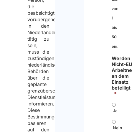
Person,
die
von
beabsichtigt,
1
vorübergehend
in den
bis
Niederlanden
50
tätig zu
sein,
ein.
muss die
zuständigen
Werden
Nicht-EU
niederländischen
Arbeitn
Behörden
an dem
über die
Einsatz
geplante
beteiligt
grenzüberschreitende
*
Dienstleistung
informieren.
Diese
Ja
Bestimmungen
basieren
Nein
auf den