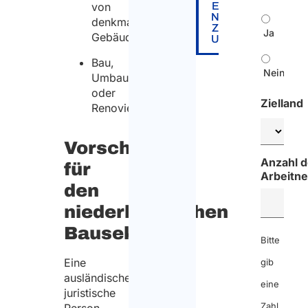
E
von
N
denkmalgeschützten
Z
Ja
Gebäuden,
U
Bau,
Nein
Umbau
oder
Zielland
Renovierung.
Vorschriften
Anzahl d
für
Arbeitn
den
niederländischen
Bausektor
Bitte
Eine
gib
ausländische
eine
juristische
Zahl