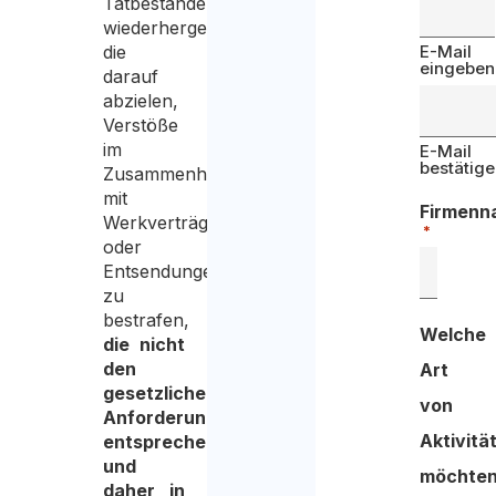
Tatbestände
wiederhergestellt,
die
E-Mail
eingeben
darauf
abzielen,
Verstöße
im
E-Mail
bestätig
Zusammenhang
mit
Firmenn
Werkverträgen
*
oder
Entsendungen
zu
bestrafen,
Welche
die nicht
den
Art
gesetzlichen
von
Anforderungen
Aktivitä
entsprechen
und
möchte
daher in