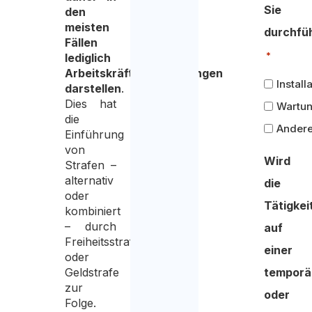
Sie
den
meisten
durchfü
Fällen
*
lediglich
Arbeitskräfteüberlassungen
Install
darstellen
.
Dies hat
Wartu
die
Ander
Einführung
von
Wird
Strafen –
alternativ
die
oder
Tätigkei
kombiniert
– durch
auf
Freiheitsstrafe
einer
oder
Geldstrafe
temporä
zur
oder
Folge.