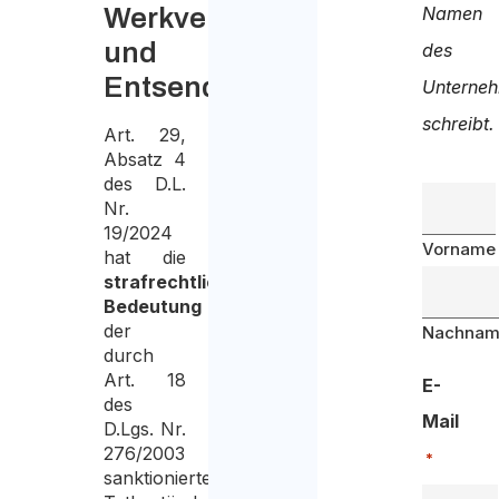
Werkvertrag
Namen
und
des
Entsendung
Unterne
schreibt.
Art. 29,
Absatz 4
des D.L.
Nr.
19/2024
Vorname
hat die
strafrechtliche
Bedeutung
der
Nachna
durch
Art. 18
E-
des
Mail
D.Lgs. Nr.
276/2003
*
sanktionierten