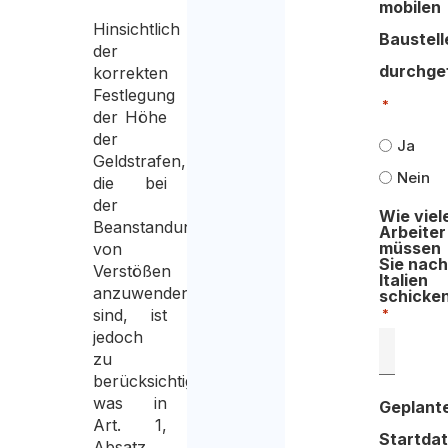
mobilen
Hinsichtlich
Baustell
der
durchge
korrekten
Festlegung
*
der Höhe
der
Ja
Geldstrafen,
Nein
die bei
der
Wie viel
Beanstandung
Arbeiter
müssen
von
Sie nac
Verstößen
Italien
anzuwenden
schicke
sind, ist
*
jedoch
zu
berücksichtigen,
was in
Geplant
Art. 1,
Startda
Absatz