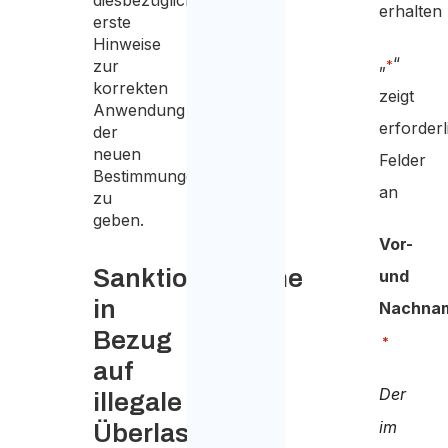
diesbezüglich,
erhalten
erste
Hinweise
„
“
zur
*
korrekten
zeigt
Anwendung
erforderl
der
neuen
Felder
Bestimmungen
an
zu
geben.
Vor-
Sanktionsregime
und
in
Nachna
Bezug
*
auf
Der
illegale
im
Überlassung,