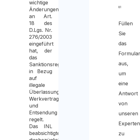
wichtige
81
Änderungen
an Art.
18 des
Füllen
D.Lgs. Nr.
Sie
276/2003
das
eingeführt
hat, der
Formula
das
aus,
Sanktionsregime
in Bezug
um
auf
eine
illegale
Überlassung,
Antwort
Werkvertrag
von
und
Entsendung
unseren
regelt.
Experte
Das INL
beabsichtigte
zu