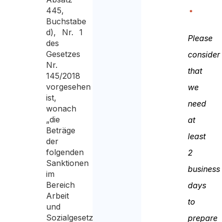
445,
*
Buchstabe
d), Nr. 1
Please
des
Gesetzes
consider
Nr.
that
145/2018
vorgesehen
we
ist,
need
wonach
„die
at
Beträge
least
der
folgenden
2
Sanktionen
business
im
Bereich
days
Arbeit
to
und
Sozialgesetzgebung
prepare