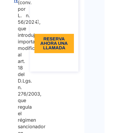
reincidencia
(conv.
€96,00
por
L. n.
Idiomas: EN -
56/2024),
IT
que
introdujo
RESERVA
importantes
AHORA UNA
modificaciones
LLAMADA
al
Sobre la
art.
llamada
18
del
D.Lgs.
n.
276/2003,
que
regula
el
régimen
sancionador