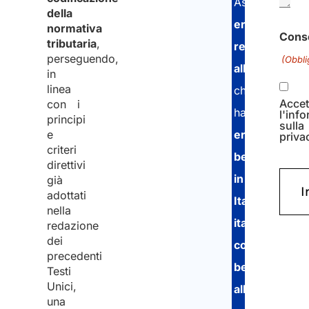
Assistiamo
della
eredi
normativa
Cons
tributaria
,
residenti
perseguendo,
(Obbli
all’estero
in
linea
che
Accet
con i
hanno
l'inf
principi
sulla
e
ereditato
priva
criteri
beni
direttivi
in
già
adottati
Italia
,
nella
italiani
redazione
dei
con
precedenti
beni
Testi
Unici,
all’estero
,
una