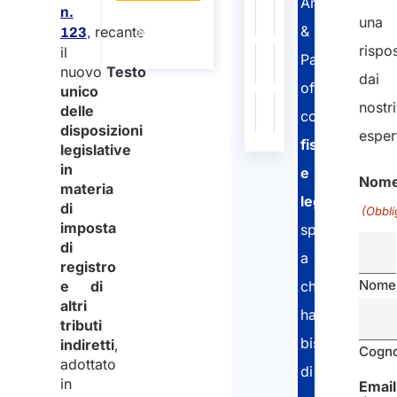
123/2025
italiano
di
Arletti
n.
Informazioni
una
più
&
recante
sulla
123
,
chiamata
rispo
il
DPR
131
/
26/4/1986
Governo
Leggi
Partners
nuovo
Testo
n.
italiano
di
dai
offre
unico
131/1986
più
nostri
delle
consulenza
D.
347
/
31/11/1990
Governo
Leggi
disposizioni
esper
fiscale
lgs.
italiano
di
legislative
in
347/1990
più
e
Nom
materia
legale
di
(Obbli
imposta
specializzata
di
a
registro
Nome
e di
chi
altri
ha
tributi
bisogno
indiretti
,
Cogn
adottato
di
in
Email