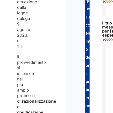
gestire
attuazione
(Obbli
della
una
legge
successione
delega
Il tuo
9
con
mess
agosto
per i 
elementi
2023,
esper
(Obbli
n.
internazionali
111.
o
Il
desidera
provvedimento
organizzare
si
inserisce
i
nel
propri
più
beni
ampio
processo
in
di
razionalizzazione
anticipo
.
e
codificazione