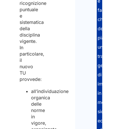
e
ricognizione
puntuale
famiglie
e
che
sistematica
della
desiderano
disciplina
pianificare
vigente.
un
In
particolare,
trasferimento
il
generazionale
nuovo
TU
di
provvede:
impresa
all’individuazione
in
organica
modo
delle
norme
sicuro
in
ed
vigore,