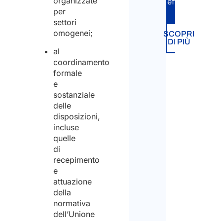
organizzate
efficiente.
per
settori
omogenei;
SCOPRI
DI PIÙ
al
coordinamento
formale
e
sostanziale
delle
disposizioni,
incluse
quelle
di
recepimento
e
attuazione
della
normativa
dell’Unione