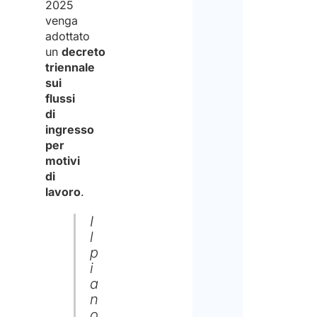
2025
venga
adottato
un
decreto
triennale
sui
flussi
di
ingresso
per
motivi
di
lavoro
.
I
l
p
i
a
n
o