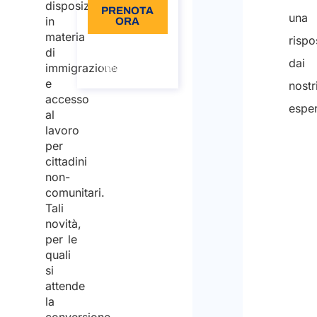
disposizioni
PRENOTA
una
in
ORA
materia
rispo
Informazioni
di
sulla
dai
immigrazione
chiamata
e
nostr
accesso
esper
al
lavoro
per
cittadini
non-
comunitari.
Tali
novità,
per le
quali
si
attende
la