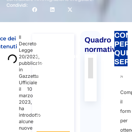
Condividi:
CON
Il
ice dei
Quadro
Consulenza
PER
Decreto
tenuti
sui Servizi
normativo
Legge
QUE
d’Immigrazione
20/2023,
SER
pubblicato
nel Mondo
Autorità
Fonte
Numero
Articolo
Data
Link
in
Consulenza sui
Gazzetta
Servizi
Nessun
71
Ufficiale
d’Immigrazione
dato
il 10
nel Mondo
presente
Comp
marzo
Durata: 30
nella
il
2023,
min
tabella
ha
form
introdotto
110
per
alcune
Lingua: IT
nuove
otten