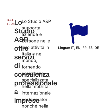
DAL
Lo
Lo Studio A&P
1998
supporta
Studio
aziende e
A&P
persone nelle
offre
loro attività in
Lingue: IT, EN, FR, ES, DE
Italia e nel
Ce
servizi
mondo,
di
fornendo
consulenza
assistenza
specializzata
professionale
nella mobilità
a
internazionale
imprese
dei lavoratori,
nonché nella