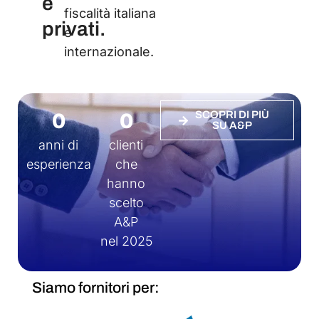
e
fiscalità italiana
privati.
e
internazionale.
0
0
SCOPRI DI PIÙ
SU A&P
anni di
clienti
esperienza
che
hanno
scelto
A&P
nel 2025
Siamo fornitori per: