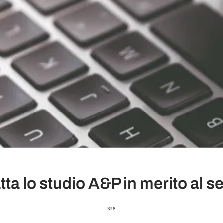
ta lo studio A&P in merito al ser
398