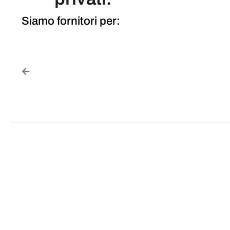
Siamo fornitori per:
Scopri di piu
Conversione della patente in It
Scopri tutti i requisiti per poter guidare in Italia 