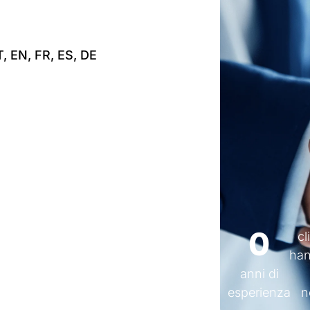
T, EN, FR, ES, DE
Certificati ISO 2700
0
cl
han
anni di
esperienza
n