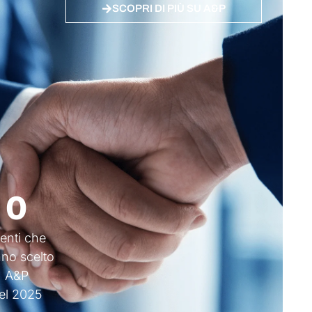
SCOPRI DI PIÙ SU A&P
Team +50 Esperti
1
0
ienti che
no scelto
A&P
el 2025