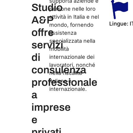
supporta aziende e
Studio
persone nelle loro
attività in Italia e nel
A&P
Lingue: I
mondo, fornendo
offre
assistenza
specializzata nella
servizi
mobilità
di
internazionale dei
lavoratori, nonché
consulenza
nella fiscalità
professionale
italiana e
internazionale.
a
imprese
e
privati.