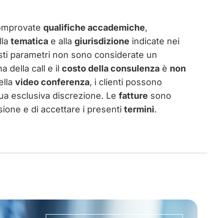
omprovate
qualifiche accademiche
,
lla
tematica
e alla
giurisdizione
indicate nei
sti parametri non sono considerate un
a della call e il
costo della consulenza
è
non
ella
video conferenza
, i clienti possono
ua esclusiva discrezione. Le
fatture
sono
visione e di accettare i presenti
termini
.