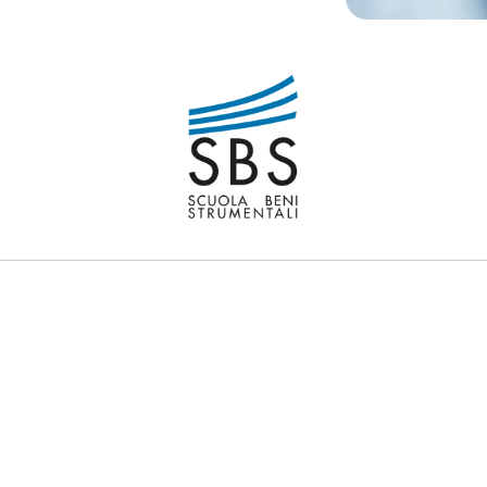
' del servizio relativo svolto da
alia
con una patente straniera.