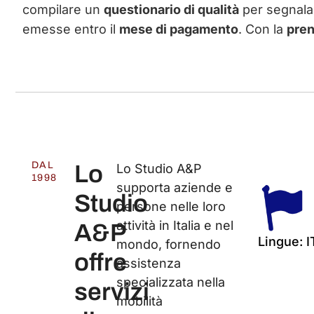
compilare un
questionario di qualità
per segnal
emesse entro il
mese di pagamento
. Con la
pren
DAL
Lo
Lo Studio A&P
1998
supporta aziende e
Studio
persone nelle loro
attività in Italia e nel
A&P
Lingue: I
mondo, fornendo
offre
assistenza
specializzata nella
servizi
mobilità