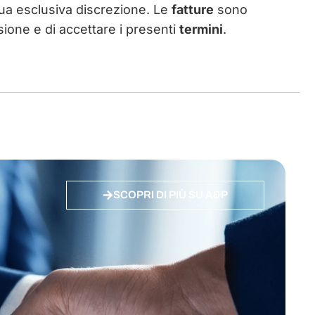
ua esclusiva discrezione. Le
fatture
sono
visione e di accettare i presenti
termini
.
SCOPRI DI PIÙ SU A&P
Team +50 Esperti
1