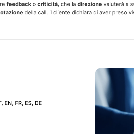
are
feedback
o
criticità
, che la
direzione
valuterà a s
otazione
della call, il cliente dichiara di aver preso 
T, EN, FR, ES, DE
Certificati ISO 2700