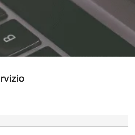
vizio ​