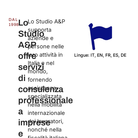
DAL
Lo
Lo Studio A&P
1998
supporta
Studio
aziende e
A&P
persone nelle
offre
loro attività in
Lingue: IT, EN, FR, ES, DE
Italia e nel
Ce
servizi
mondo,
di
fornendo
consulenza
assistenza
specializzata
professionale
nella mobilità
a
internazionale
imprese
dei lavoratori,
nonché nella
e
fiscalità italiana