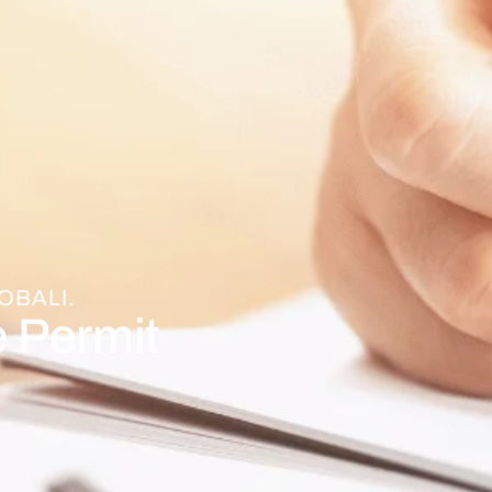
OBALI.
 Permit