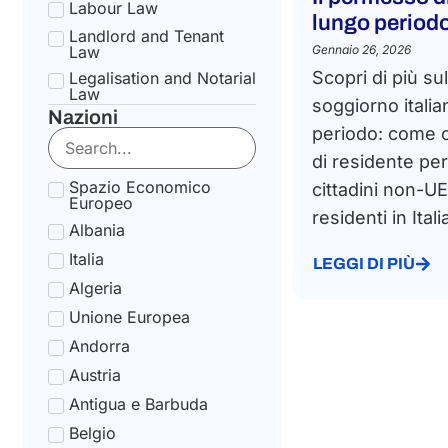
Labour Law
lungo periodo 
Landlord and Tenant
Law
Gennaio 26, 2026
Scopri di più s
Legalisation and Notarial
Law
soggiorno italia
Nazioni
National Health Service
periodo: come o
Law
di residente pe
State pension Law
Spazio Economico
cittadini non-UE
Tax Law
Europeo
residenti in Itali
Uncategorized
Albania
Tax Code Individuals
Italia
LEGGI DI PIÙ
Algeria
Unione Europea
Andorra
Austria
Antigua e Barbuda
Belgio