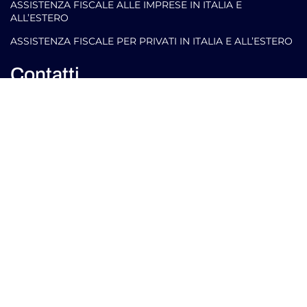
ASSISTENZA FISCALE ALLE IMPRESE IN ITALIA E
ALL’ESTERO
ASSISTENZA FISCALE PER PRIVATI IN ITALIA E ALL’ESTERO
Contatti
info@arlettipartners.com
Corso Cavour, 38 41121 Modena (Mo) Italy
+39 02 30456361
Credits:
ISO
ISO
EU LAW
9001
27001
EXPERT