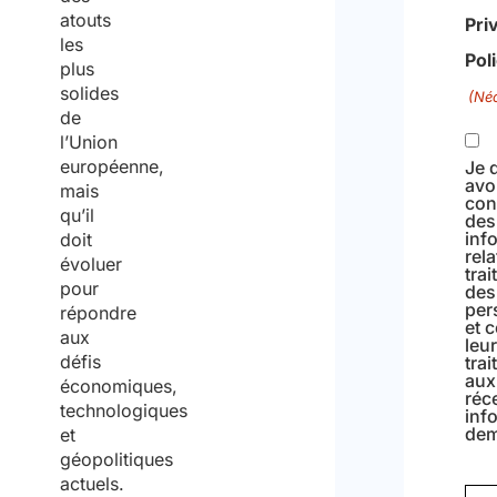
atouts
Pri
les
Pol
plus
solides
(Néc
de
l’Union
européenne,
Je 
avoi
mais
con
qu’il
des
inf
doit
rela
évoluer
tra
pour
des
per
répondre
et c
aux
leur
défis
tra
aux 
économiques,
réc
technologiques
inf
dem
et
géopolitiques
actuels.