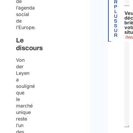
de
R
P
l’agenda
L
Veu
social
U
déc
de
S
bri
S
l’Europe.
vot
U
sit
R
(Néc
Le
discours
Von
der
Leyen
a
souligné
que
le
marché
unique
reste
l’un
des