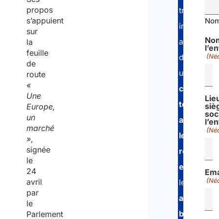
propos
travailleurs
s’appuient
No
indépenda
sur
No
afin
la
l’e
feuille
d’assurer
(Néc
de
une
route
«
conformit
Une
Lie
totale
siè
Europe,
soc
un
avec
l’e
marché
(Néc
les
»
,
signée
réglement
le
européen
24
Ema
(Néc
avril
les
par
accords
le
bilatéraux
Parlement