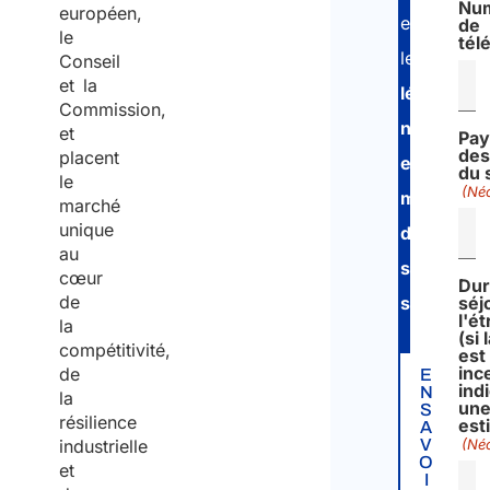
Nu
européen,
et
de
le
tél
les
Conseil
et la
législation
Commission,
nationales
et
Pay
des
placent
en
du 
le
(Néc
matière
marché
unique
de
au
sécurité
cœur
Dur
de
sociale
.
séj
l'é
la
(si 
compétitivité,
est
inc
de
E
ind
N
la
un
S
résilience
est
A
V
industrielle
(Néc
O
et
I