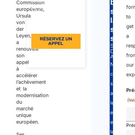
la sécurité sociale
bilaté
Commission
for
Durée: 30 min
européenne,
sur
Ursula
to
110
la
von
get
Langue: EN
sécuri
der
Leyen,
a
social
RÉSERVEZ UN
a
APPEL
res
SERVICE
renouvelé
DE
À propos de
fro
son
A&P:
l’appel
appel
Nos
our
à
consultant
exp
accélérer
l’achèvement
spécialisés
et la
Pr
accompag
modernisation
(Néc
du
les
marché
entreprise
unique
européen.
et
Pré
les
Ses