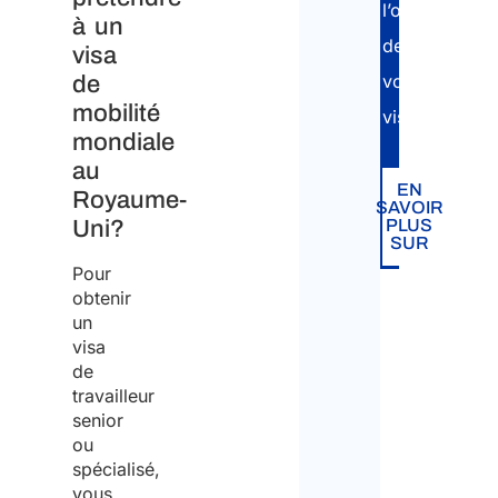
l’obtention
à un
de
visa
votre
de
mobilité
visa.
mondiale
au
EN
Royaume-
SAVOIR
Uni?
PLUS
SUR
Pour
obtenir
un
visa
de
travailleur
senior
ou
spécialisé,
vous