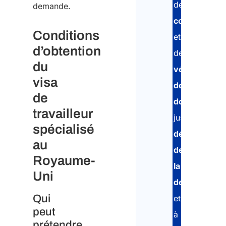
de
demande.
collecte
Conditions
et
d’obtention
de
du
vérification
visa
des
de
documents
,
travailleur
jusqu’au
spécialisé
dépôt
au
de
Royaume-
la
Uni
demande
Qui
et
peut
à
prétendre