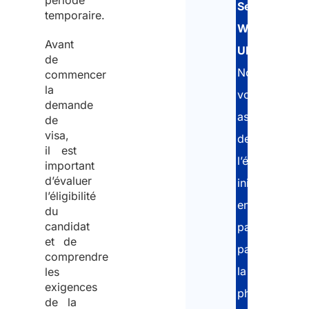
période
Senior
temporaire.
Worker
Avant
UK
.
de
Nous
commencer
la
vous
demande
assistons
de
visa,
depuis
il est
l’évaluation
important
d’évaluer
initiale,
l’éligibilité
en
du
candidat
passant
et de
par
comprendre
la
les
exigences
phase
de la