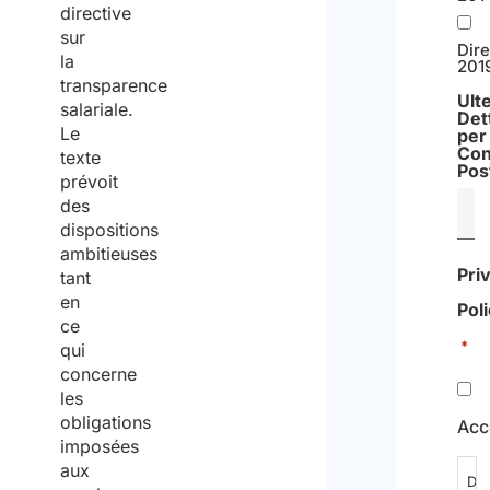
directive
sur
Dire
la
201
transparence
Ulte
salariale.
Det
Le
per 
Con
texte
Pos
prévoit
des
dispositions
ambitieuses
Pri
tant
en
Pol
ce
*
qui
concerne
les
obligations
Acc
imposées
aux
Dic