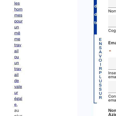
les
l
droit
hom
i
No
du
mes
c
pour
travail
.
o
un
f
Cog
mê
P
me
E
Ema
o
N
trav
S
l
ail
*
A
V
a
ou
O
n
un
I
R
trav
d
P
Inse
ail
ema
L
de
U
S
vale
S
ur
U
Con
R
égal
ema
,
e
au
No
Azi