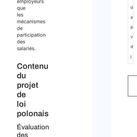
employeurs
que
di
les
ave
mécanismes
pr
de
participation
vis
des
dell
salariés.
i
Contenu
n
du
f
projet
o
de
r
loi
m
polonais
a
Évaluation
t
des