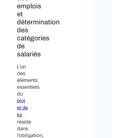
i
emplois
v
et
détermination
a
des
s
catégories
u
de
l
salariés
t
L’un
r
des
éléments
a
essentiels
t
du
proj
t
et de
a
loi
réside
m
dans
e
l’obligation,