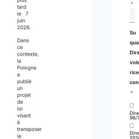
plus
*
tard
le 7
juin
2026.
Su
Dans
qua
ce
Dire
contexte,
la
vol
Pologne
ric
a
publié
con
un
*
projet
de
loi
Dire
visant
96/
à
transposer
Dire
la
201