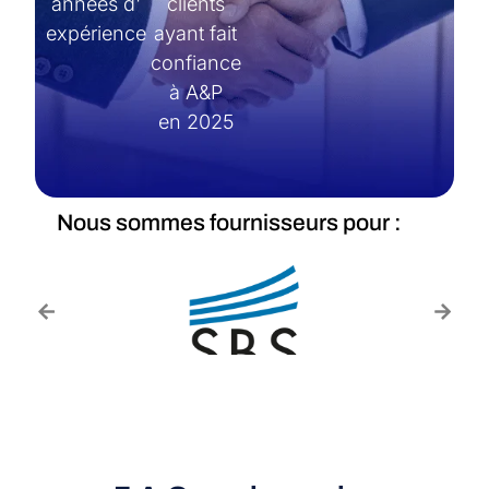
années d'
clients
expérience
ayant fait
confiance
à A&P
en 2025
Nous sommes fournisseurs pour :