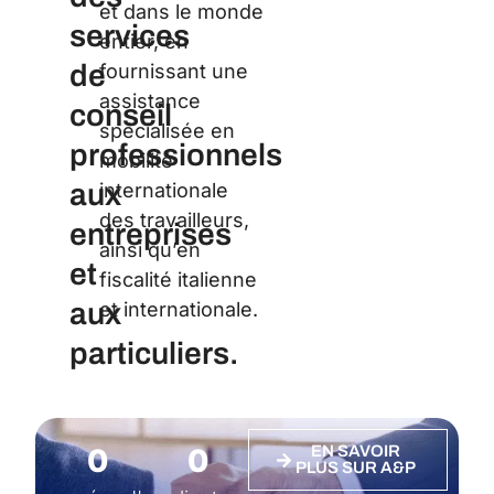
et dans le monde
services
entier, en
de
fournissant une
assistance
conseil
spécialisée en
professionnels
mobilité
aux
internationale
des travailleurs,
entreprises
ainsi qu’en
et
fiscalité italienne
aux
et internationale.
particuliers.
0
0
EN SAVOIR
PLUS SUR A&P