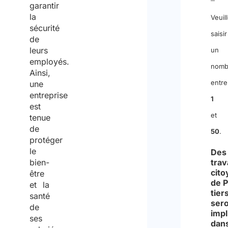
garantir
la
Veuil
sécurité
saisir
de
leurs
un
employés.
nomb
Ainsi,
entre
une
entreprise
1
est
et
tenue
de
50
.
protéger
le
Des
bien-
trav
cit
être
de 
et la
tier
santé
sero
de
impl
ses
dans