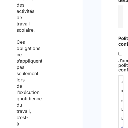
dét
des
activités
de
travail
scolaire.
Poli
Ces
conf
obligations
ne
J’ac
s’appliquent
poli
pas
conf
seulement
lors
Je
de
décl
l’exécution
quotidienne
avoi
du
lu
travail,
c’est-
la
à-
data