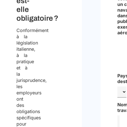
est-
un c
elle
nava
dans
obligatoire ?
publ
exe
Conformément
aéro
à la
législation
italienne,
Oui
à la
pratique
Non
et à
la
Pay
jurisprudence,
dest
les
employeurs
ont
Nom
des
trav
obligations
spécifiques
pour