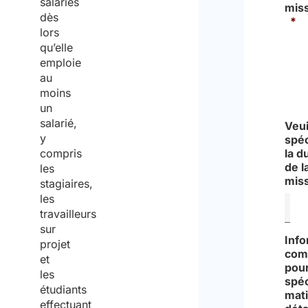
salariés
miss
dès
*
lors
qu’elle
Oui
emploie
au
moins
Non
un
salarié,
Veui
y
spéc
compris
la d
de l
les
mis
stagiaires,
les
travailleurs
sur
Info
projet
com
et
pou
les
spéc
étudiants
mat
effectuant