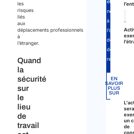
étapes
les
l’en
risques
nécessaires
liés
à
aux
Acti
déplacements professionnels
l’obtention
exer
à
des
l’ét
l’étranger.
documents
Insta
requis.
Quand
la
Main
sécurité
EN
SAVOIR
sur
PLUS
Autr
SUR
le
L'ac
lieu
sera
exe
de
un c
travail
de
cons