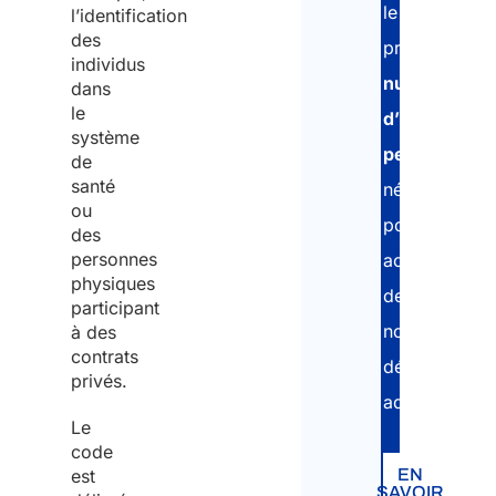
le
l’identification
des
principal
individus
numéro
dans
le
d’identificat
système
personnelle
de
santé
nécessaire
ou
pour
des
personnes
accomplir
physiques
de
participant
nombreuses
à des
contrats
démarches
privés.
administrativ
Le
code
est
EN
SAVOIR