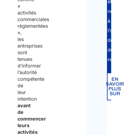
étapes
«
nécessaires
activités
commerciales
à
réglementées
l’obtention
»,
les
des
entreprises
documents
sont
tenues
requis.
d’informer
l’autorité
compétente
EN
SAVOIR
de
PLUS
leur
SUR
intention
avant
de
commencer
leurs
activités