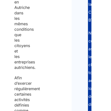
en
la
Autriche
Carte
dans
les
BTP.
mêmes
conditions
Nos
que
les
consultants
citoyens
assistent
et
les
le
entreprises
client
autrichiens.
tout
Afin
au
d’exercer
long
régulièrement
certaines
des
activités
différentes
définies
comme