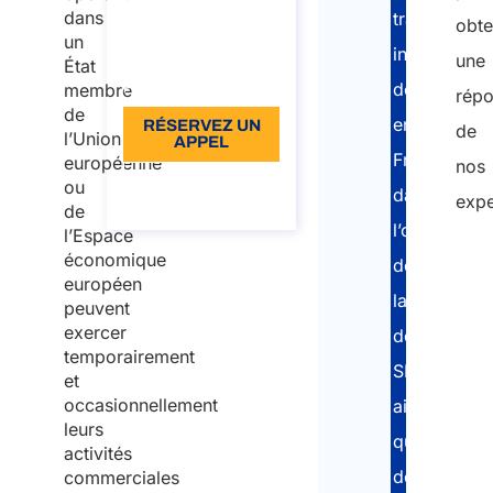
À partir de: €96
dans
travailleurs
obte
un
TVA incluse
indépendan
une
État
Langue: EN
détachés
membre
rép
de
en
RÉSERVEZ UN
de
l’Union
APPEL
France
européenne
nos
À propos de
ou
dans
l’appel
expe
de
l’obtention
l’Espace
économique
de
européen
la
peuvent
exercer
déclaration
temporairement
SIPSI
et
occasionnellement
ainsi
leurs
que
activités
de
commerciales