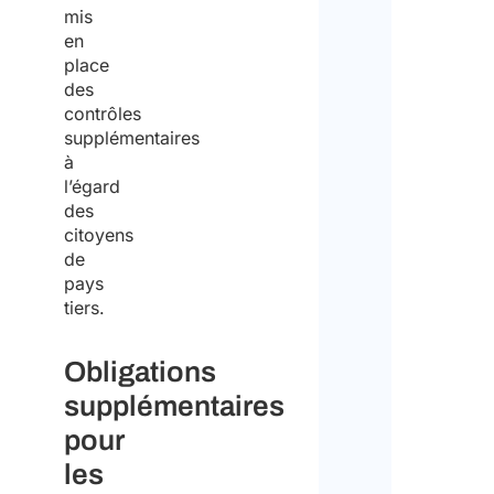
mis
a
en
m
place
e
des
n
contrôles
t
supplémentaires
à
l’égard
des
citoyens
de
pays
tiers.
Obligations
supplémentaires
pour
les