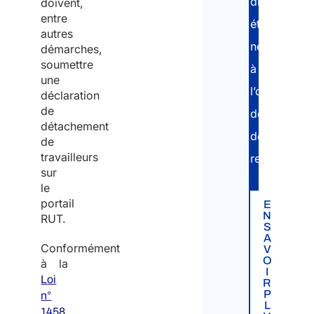
différentes
doivent,
I
entre
m
étapes
autres
m
nécessaires
démarches,
i
soumettre
à
g
une
r
l’obtention
déclaration
a
de
des
t
détachement
documents
de
i
travailleurs
requis.
o
sur
n
le
a
portail
E
n
N
RUT.
S
d
A
Conformément
I
V
O
à la
n
I
Loi
t
R
P
n°
e
L
1458